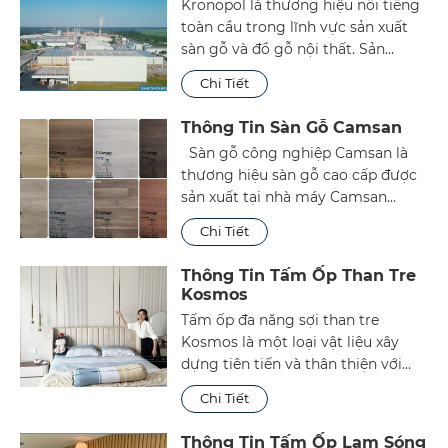
Kronopol là thương hiệu nổi tiếng
2020.
toàn cầu trong lĩnh vực sản xuất
sàn gỗ và đồ gỗ nội thất. Sản
phẩm được sản xuất bởi công ty
Chi Tiết
SWISS KRONO SP.ZO.O (Ba Lan) -
thành viên tập đoàn SWISS
Thông Tin Sàn Gỗ Camsan
KRONO GROUP.
Sàn gỗ công nghiệp Camsan là
thương hiệu sàn gỗ cao cấp được
sản xuất tại nhà máy Camsan
Entegre thuộc Sakarya - Hendek,
Chi Tiết
Thỗ Nhĩ Kỳ. Đây là một trong
những tập đoàn hàng đầu chuyên
Thông Tin Tấm Ốp Than Tre
sản xuất gỗ trên thế giới. Sàn gỗ
Kosmos
Camsan được nhập khẩu trực tiếp
Tấm ốp đa năng sợi than tre
thành phẩm và phân phối trên thị
Kosmos là một loại vật liệu xây
trường Việt Nam. Với chất lượng
dựng tiên tiến và thân thiện với
tốt, đa dạng mẫu mã đi kèm là
môi trường, với khả năng cách
những chỉ số an toàn, Camsan
Chi Tiết
nhiệt, cách âm và bền chắc. Nó có
luôn được đánh giá cao. Được rất
thể được sử dụng để trang trí và
nhiều khách hàng Việt Nam đón
Thông Tin Tấm Ốp Lam Sóng