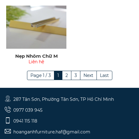
Nẹp Nhôm Chữ M
Liên hệ
Page 1 / 3
1
2
3
Next
Last
287 Tân Sơn, Phường Tân Sơn, TP Hồ Chí Minh
0977 039 945
0941 115 118
hoanganhfurniture.haf@gmail.com