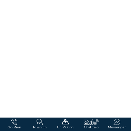
Gọi điện
Nhắn tin
Chỉ đường
Chat zalo
Messenger