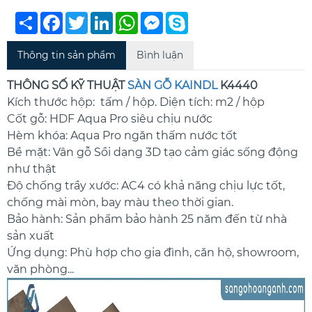
Chia
Facebook
Twitter
LinkedIn
WhatsApp
Messenger
Skype
sẻ
Thông tin sản phẩm
Bình luận
THÔNG SỐ KỸ THUẬT
SÀN GỖ KAINDL
K4440
Kích thước hộp: tấm / hộp. Diện tích: m2 / hộp
Cốt gỗ: HDF Aqua Pro siêu chịu nước
Hèm khóa: Aqua Pro ngăn thấm nước tốt
Bề mặt: Vân gỗ Sồi dạng 3D tạo cảm giác sống động
như thật
Độ chống trầy xước: AC4 có khả năng chịu lực tốt,
chống mài mòn, bay màu theo thời gian.
Bảo hành: Sản phẩm bảo hành 25 năm đến từ nhà
sản xuất
Ứng dụng: Phù hợp cho gia đình, căn hộ, showroom,
văn phòng...