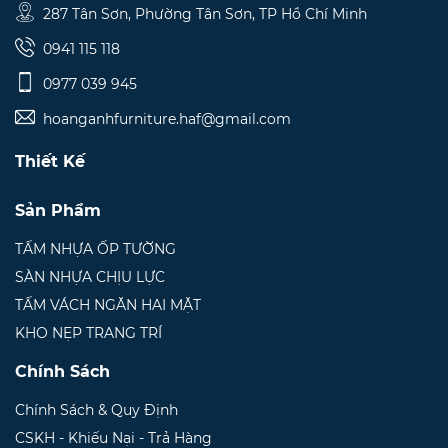
287 Tân Sơn, Phường Tân Sơn, TP Hồ Chí Minh
0941 115 118
0977 039 945
hoanganhfurniture.haf@gmail.com
Thiết Kế
Sản Phẩm
TẤM NHỰA ỐP TƯỜNG
SÀN NHỰA CHỊU LỰC
TẤM VÁCH NGĂN HAI MẶT
KHO NẸP TRANG TRÍ
Chính Sách
Chính Sách & Quy Định
CSKH - Khiếu Nại - Trả Hàng