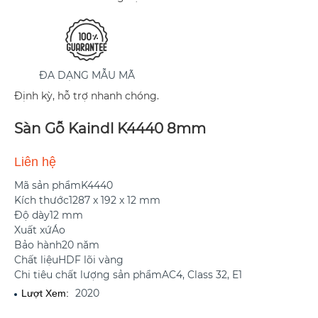
ĐA DẠNG MẪU MÃ
Định kỳ, hỗ trợ nhanh chóng.
Sàn Gỗ Kaindl K4440 8mm
Liên hệ
Mã sản phẩm
K4440
Kích thước
1287 x 192 x 12 mm
Độ dày
12 mm
Xuất xứ
Áo
Bảo hành
20 năm
Chất liệu
HDF lõi vàng
Chi tiêu chất lượng sản phẩm
AC4, Class 32, E1
2020
Lượt Xem: