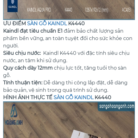
ƯU ĐIỂM
SÀN GỖ KAINDL
K4440
Kaindl đạt tiêu chuẩn E1
đảm bảo chất lượng sản
phẩm bền vững, an toàn tuyệt đối cho sức khỏe con
người.
Siêu chịu nước:
Kaindl K4440 với đặc tính siêu chịu
nước, an tâm khi sử dụng.
Quy cách dày 12mm
chịu lực tốt, tăng tuổi thọ sàn
gỗ.
Tính thuận tiện:
Dễ dàng thi công lắp đặt, dễ dàng
bảo quản, vệ sinh trong quá trình sử dụng.
HÌNH ẢNH THỰC TẾ
SÀN GỖ KAINDL
K4440