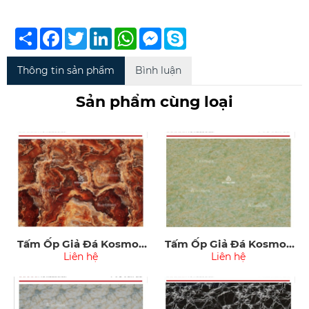
Chia
Facebook
Twitter
LinkedIn
WhatsApp
Messenger
Skype
sẻ
Thông tin sản phẩm
Bình luận
Sản phẩm cùng loại
Tấm Ốp Giả Đá Kosmos
Tấm Ốp Giả Đá Kosmos
PVC3009
Liên hệ
PVC3008
Liên hệ