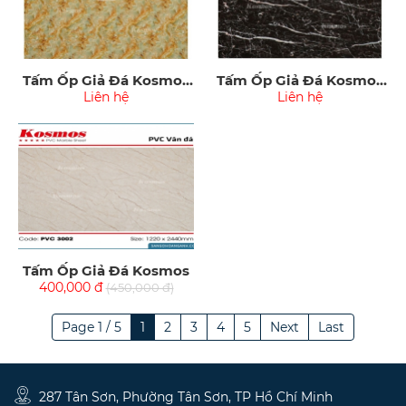
Tấm Ốp Giả Đá Kosmos
Tấm Ốp Giả Đá Kosmos
PVC3015
Liên hệ
PVC3016
Liên hệ
Tấm Ốp Giả Đá Kosmos
400,000 đ
(450,000 đ)
Page 1 / 5
1
2
3
4
5
Next
Last
287 Tân Sơn, Phường Tân Sơn, TP Hồ Chí Minh