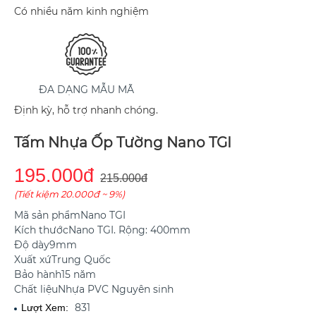
Có nhiều năm kinh nghiệm
ĐA DẠNG MẪU MÃ
Định kỳ, hỗ trợ nhanh chóng.
Tấm Nhựa Ốp Tường Nano TGI
195.000đ
215.000đ
(Tiết kiệm 20.000đ ~ 9%)
Mã sản phẩm
Nano TGI
Kích thước
Nano TGI. Rộng: 400mm
Độ dày
9mm
Xuất xứ
Trung Quốc
Bảo hành
15 năm
Chất liệu
Nhựa PVC Nguyên sinh
831
Lượt Xem: