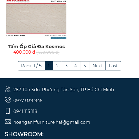
Tấm Ốp Giả Đá Kosmos
400,000 đ
(450,000 đ)
Page 1 / 5
1
2
3
4
5
Next
Last
287 Tân Sơn, Phường Tân Sơn, TP Hồ Chí Minh
0977 039 945
0941 115 118
hoanganhfurniture.haf@gmail.com
SHOWROOM: