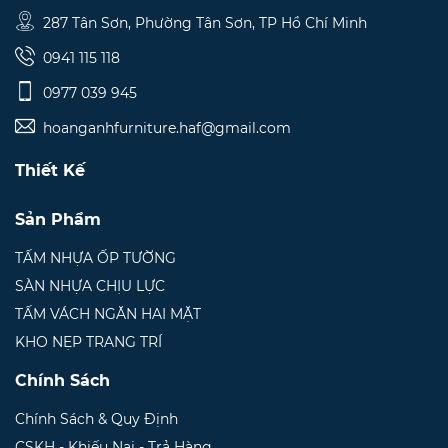
287 Tân Sơn, Phường Tân Sơn, TP Hồ Chí Minh
0941 115 118
0977 039 945
hoanganhfurniture.haf@gmail.com
Thiết Kế
Sản Phẩm
TẤM NHỰA ỐP TƯỜNG
SÀN NHỰA CHỊU LỰC
TẤM VÁCH NGĂN HAI MẶT
KHO NẸP TRANG TRÍ
Chính Sách
Chính Sách & Quy Định
CSKH - Khiếu Nại - Trả Hàng