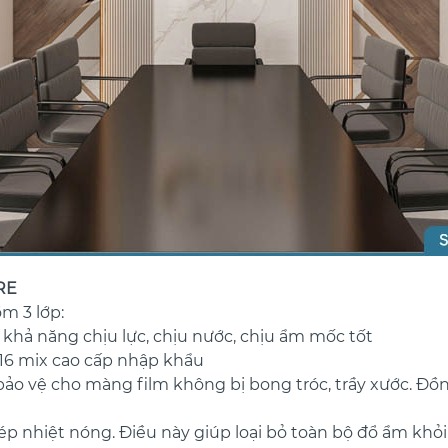
RE
m 3 lớp:
có khả năng chịu lực, chịu nước, chịu ẩm mốc tốt
GS16 mix cao cấp nhập khẩu
 bảo vệ cho màng film không bị bong tróc, trầy xước. Đ
nhiệt nóng. Điều này giúp loại bỏ toàn bộ đổ ẩm khỏi 