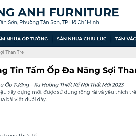
NG ANH FURNITURE
Tân Sơn, Phường Tân Sơn, TP Hồ Chí Minh
ẤM NHỰA ỐP TƯỜNG
SÀN NHỰA CHỊU LỰC
TẤM VÁC
ợi Than Tre
g Tin Tấm Ốp Đa Năng Sợi Tha
ệu Ốp Tường – Xu Hường Thiết Kế Nội Thất Mới 2023
u xây dựng mới, được sử dụng rộng rãi và yêu thích trên 
bài viết dưới đây.
e trong thực tế