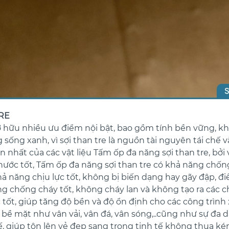
TRE
 sở hữu nhiều ưu điểm nội bật, bao gồm tính bền vững, k
ng xanh, vì sợi than tre là nguồn tài nguyên tái chế và
 nhất của các vật liệu Tấm ốp đa năng sợi than tre, bởi
nước tốt, Tấm ốp đa năng sợi than tre có khả năng chống
hả năng chịu lực tốt, không bị biến dạng hay gãy đập, đi
ăng chống cháy tốt, không cháy lan và không tạo ra các ch
 tốt, giúp tăng độ bền và độ ổn định cho các công trình
bề mặt như vân vải, vân đá, vân sóng,..cũng như sự đa 
, giúp tôn lên vẻ đẹp sang trọng tinh tế không thua kém 