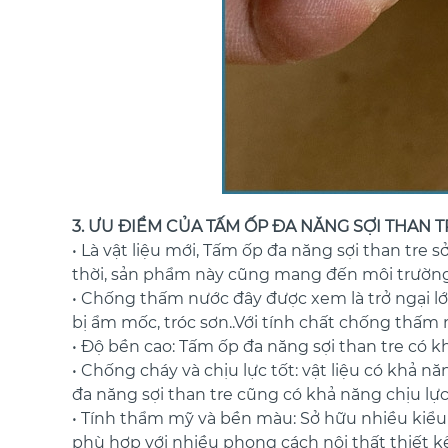
3. ƯU ĐIỂM CỦA TẤM ỐP ĐA NĂNG SỢI THAN 
• Là vật liệu mới, Tấm ốp đa năng sợi than tre
thời, sản phẩm này cũng mang đến môi trường số
• Chống thấm nước đây được xem là trở ngại lớn
bị ẩm mốc, tróc sơn..Với tính chất chống thấm 
• Độ bền cao: Tấm ốp đa năng sợi than tre có k
• Chống cháy và chịu lực tốt: vật liệu có khả n
đa năng sợi than tre cũng có khả năng chịu lực
• Tính thẩm mỹ và bền màu: Sở hữu nhiều kiểu 
phù hợp với nhiều phong cách nội thất thiết kế